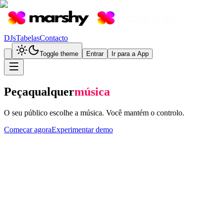
DJs
Tabelas
Contacto
Toggle theme
Entrar
Ir para a App
Peça
qualquer
música
O seu público escolhe a música. Você mantém o controlo.
Começar agora
Experimentar demo