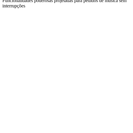
Funcionalidades poderosas projetadas para pedidos de música sem
interrupções