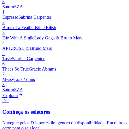
8
Saturn
SZA
1
Espresso
Sabrina Carpenter
2
Birds of a Feather
Billie Eilish
3
Die With A Smile
Lady Gaga & Bruno Mars
4
APT.
ROSÉ & Bruno Mars
5
Taste
Sabrina Carpenter
6
That's So True
Gracie Abrams
7
Messy
Lola Young
8
Saturn
SZA