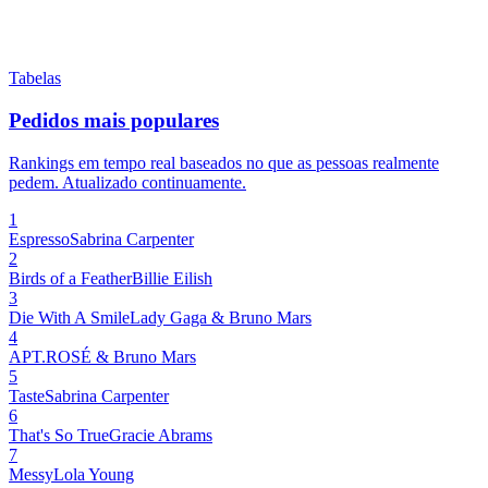
1
Espresso
Sabrina Carpenter
2
Birds of a Feather
Billie Eilish
3
Die With A Smile
Lady Gaga & Bruno Mars
4
APT.
ROSÉ & Bruno Mars
5
Taste
Sabrina Carpenter
6
That's So True
Gracie Abrams
7
Messy
Lola Young