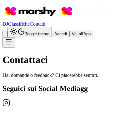
DJ
Classifiche
Contatti
Toggle theme
Accedi
Vai all'App
Contattaci
Hai domande o feedback? Ci piacerebbe sentirti.
Seguici sui Social Media
gg